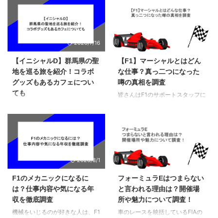
2026/7/16
2026/5/25
【イニシャルD】群馬県の聖
【F1】マーシャルとはどん
地を巡る旅を紹介！コラボ
な仕事？真っ二つになった
グッズもあるカフェについ
噂の真相を調査
ても
皆さんはF1のサポートスタッフに
も色々な種類があることをご存知
舞い上がるタイヤスモーク、夜明
ですか？特にF1マーシャルのよう
け前の静けさ、そしてヘッドライ
な聴きなれない職業は、名前から
トだけが描くコーナーの軌跡。そ
仕事内容を想像することも難しい
んな「頭文字Ｄ」の世界に憧れ
ですよね。そこでこの記事では、
て、一度は実際の峠を走ってみた
F1のマーシャルは具体的にどんな
いと思ったことがある方も多いの
2026/8/1
2026/5/19
仕事をしているのかを紹介してい
ではないでしょうか。群馬県には
ます。一部ではレース中にマシン
作中の舞台となった峠や街が点在
F1のメカニックになるに
フォーミュラEはつまらない
とマーシャルが衝突して、体真っ
していて、今もなお多くのファン
は？仕事内容や気になる年
と言われる理由は？開催場
二つになったとの噂もあるので、
が訪れる場所になっています。こ
収を徹底調査
所や魅力について調査！
本当に死亡事故が遭ったのかその
の記事では、群馬の代表的な聖地
真実も調査してみました。 F1の
機械をいじるのが好きな人は、F1
車のレースを統括しているFIAの
を紹介しながら、作品の世界をど