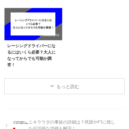
マーシャルってどんな仕事？ F1
のメカニックを最終目標にする人
競技は人気のものが多いことで有
のように体感できるのか、ゆった
のマーシャルとは、市民プールの
も多いのではないでしょうか？そ
名ですが、中にはなぜか人気がで
りと巡る旅のイメージでお伝えし
監視員と同じような仕事をレース
こでこの記事ではF1メカニックに
ない上につまらないとまで言われ
ていきますね。 イニシャルDの聖
でやるという説明が一 …
なるために必要なことを紹介して
ている競技があります。そこでこ
地を巡って漫画の世界観を味おう
います。日本人メカニックがいる
の記事ではなぜフォーミュラEが
イニシャルDは、群馬の峠を舞 …
かどうかの実例も踏まえた上で紹
つまらないと言われているのかそ
2026/3/10
介しているので、将来の夢にして
の理由を紹介しています。これか
いる人はぜひ参考にしてくださ
らフォーミュラEを観戦する人に
レーシングドライバーにな
い。なお、主な仕事内容や年収も
向けた魅力も紹介しているので、
るにはいくら必要？大人に
紹介しているので、自分でできそ
興味のある方はぜひこの記事を切
なってからでも可能か調
うかどうかを判断してから目指す
っ掛けに観戦してみてください。
査！
ことが重要です。 F1メカニック
フォーミュラEがつまらない理由
になるための資格 F1メカニック
とは フォーミュラEがつまらない
車を運転する楽しみは大人になら
になるためには、危険を伴う仕事
と言われるのは、迫力不足が原因
ないと本格的に味わえないので、
があるためいくつかの国家資格が
と思われます。フォーミュラEは
大人になってからレーシングドラ
もっと読む
必要です。基礎的なことで …
電気自動車のフォーミュラ …
イバーになりたいと思う人もいる
のではないでしょうか？ そこで
この記事では、どのようにしてレ
ーシングドライバーになれるのか
を紹介しています。大人になって
からレーシングドライバーを目指
ニキラウダの事故の詳細は？死因やF1に残し
したいと感じるようになった人も
た伝説的な功績も解説！