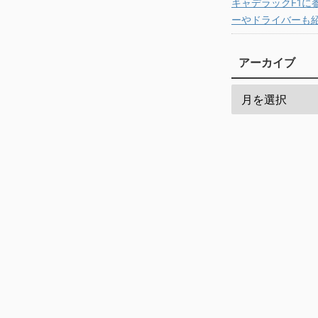
キャデラックF1に
ーやドライバーも
アーカイブ