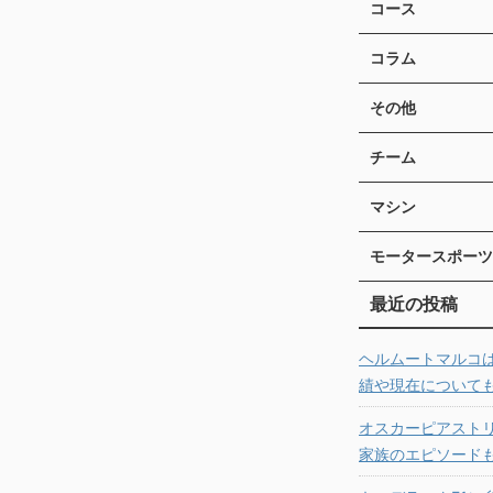
コース
コラム
その他
チーム
マシン
モータースポーツ
最近の投稿
ヘルムートマルコ
績や現在について
オスカーピアスト
家族のエピソード