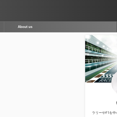
About us
ラリーやF1を