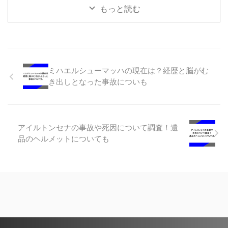
ック・ウォーレンによると、キャ
監視員と同じような仕事をレース
喜ばしいことですが、皆さんは推
もっと読む
デラックF1チームを作 …
でやるという説明が一 …
しのレーサーを見つけています
か？もし見つけていない人は、こ
の記事で紹介している堤優威をお
すすめします。この記事では堤優
威を推す切っ掛けになりそうな出
身地や出身校の情報などを紹介し
ミハエルシューマッハの現在は？経歴と脳がむ
ているのでぜひ参考にしてくださ
き出しとなった事故についも
い。また、これまでの経歴や年収
も紹介しているので、自分好みの
走りをする人かどうか吟味した上
で推すかどうかを決めてみてはい
かがでしょうか。 堤優威のプロ
アイルトンセナの事故や死因について調査！遺
フィール 1995年9月9日生まれの
品のヘルメットについても
30歳で、出身地は神奈川県 …