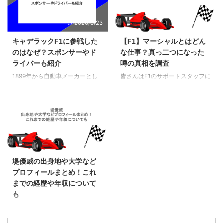
は、名ドライバーとして名高いヘ
多いと思います。そこでこの記事
ルムートマルコが失明した理由を
では、オスカーピアストリの実績
2026/6/23
2026/5/25
紹介しています。活躍していた頃
を紹介すると共に、気になる女性
の功績や現在の活動も交えて紹介
関係を深掘りしていこうという試
キャデラックF1に参戦した
【F1】マーシャルとはどん
しているので、プロのドライバー
みになっています。家族の仰天エ
のはなぜ？スポンサーやド
な仕事？真っ二つになった
でも事故を起こすのだから自分も
ピソードも紹介しているので、レ
ライバーも紹介
噂の真相を調査
気を付けなくてはという戒めを持
ーサーのプライベートに興味があ
ってご覧いただければと思いま
る人にもぜひご覧になってほしい
1899年から自動車メーカーとし
皆さんはF1のサポートスタッフに
す。 ヘルムートマルコが失明し
です。 デビュー時初年度の実績
て多くの自動車ファンを虜にして
も色々な種類があることをご存知
た理由 ヘルムートマルコは失明
について オスカーピアストリは
きたキャデラックが2026年から
ですか？特にF1マーシャルのよう
していません。しかし、1972年
2016年にフォーミュラー4でレー
F1に参戦しています。今になって
な聴きなれない職業は、名前から
フランスグランプリで、当時ロー
サーデビューしており、この …
なぜ参戦したのかと疑問に思う人
仕事内容を想像することも難しい
タ …
も多いので、この記事ではその理
ですよね。そこでこの記事では、
由を考察しています。スポンサー
F1のマーシャルは具体的にどんな
2026/5/11
やドライバーも紹介しているの
仕事をしているのかを紹介してい
で、キャデラックF1チームがどの
ます。一部ではレース中にマシン
堤優威の出身地や大学など
ようにして勝とうとしているのか
とマーシャルが衝突して、体真っ
プロフィールまとめ！これ
も分かるようになっています。
二つになったとの噂もあるので、
までの経歴や年収について
キャデラックF1が参戦した理由
本当に死亡事故が遭ったのかその
も
キャデラックのGMグローバル・
真実も調査してみました。 F1の
モータースポーツ・コンペティシ
マーシャルってどんな仕事？ F1
海外で活躍するレーサーが増え、
ョンバイス・プレジデントのエリ
のマーシャルとは、市民プールの
日本のレースファンも増えてきて