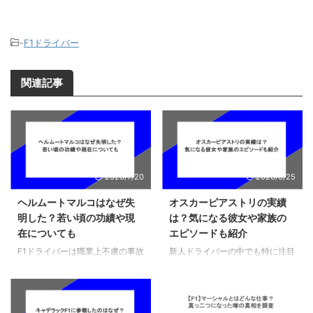
-
F1ドライバー
関連記事
2026/7/20
2026/6/25
ヘルムートマルコはなぜ失
オスカーピアストリの実績
明した？若い頃の功績や現
は？気になる彼女や家族の
在についても
エピソードも紹介
F1ドライバーは職業上不慮の事故
新人ドライバーの中でも特に注目
で引退を余儀なくされた人も多
を浴びているオスカーピアストリ
く、中には日常生活に支障が出る
ですが、レースを知らない人でも
ほどの怪我や病気を負ってしまう
新しいレーサーはどういった活躍
人もいます。そこでこの記事で
をしているのか分からないことも